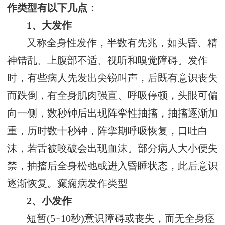
作类型有以下几点：
1、大发作
又称全身性发作，半数有先兆，如头昏、精
神错乱、上腹部不适、视听和嗅觉障碍。发作
时，有些病人先发出尖锐叫声，后既有意识丧失
而跌倒，有全身肌肉强直、呼吸停顿，头眼可偏
向一侧，数秒钟后出现阵挛性抽搐，抽搐逐渐加
重，历时数十秒钟，阵挛期呼吸恢复，口吐白
沫，若舌被咬破会出现血沫。部分病人大小便失
禁，抽搐后全身松弛或进入昏睡状态，此后意识
逐渐恢复。癫痫病发作类型
2、小发作
短暂(5~10秒)意识障碍或丧失，而无全身痉