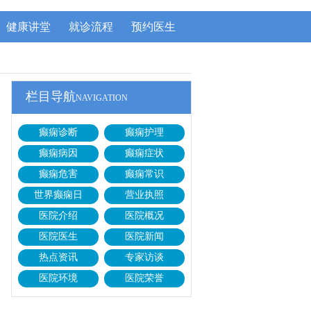
健康讲堂
就诊流程
预约医生
栏目导航
NAVIGATION
癫痫诊断
癫痫护理
癫痫病因
癫痫症状
癫痫危害
癫痫常识
世界癫痫日
营业执照
医院介绍
医院概况
医院医生
医院新闻
热点资讯
专家访谈
医院环境
医院荣誉