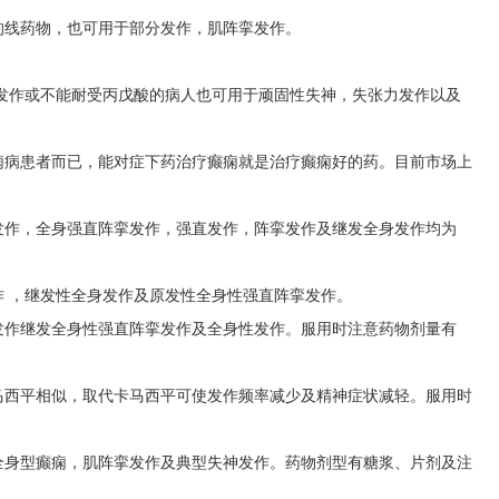
的线药物，也可用于部分发作，肌阵挛发作。
挛发作或不能耐受丙戊酸的病人也可用于顽固性失神，失张力发作以及
痫病患者而已，能对症下药治疗癫痫就是治疗癫痫好的药。目前市场上
发作，全身强直阵挛发作，强直发作，阵挛发作及继发全身发作均为
 ，继发性全身发作及原发性全身性强直阵挛发作。
发作继发全身性强直阵挛发作及全身性发作。服用时注意药物剂量有
马西平相似，取代卡马西平可使发作频率减少及精神症状减轻。服用时
全身型癫痫，肌阵挛发作及典型失神发作。药物剂型有糖浆、片剂及注