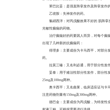
苯巴比妥：是强直阵挛发作及阵挛发作
乙琥胺：失神发作的药。
氯硝西泮：对丙戊酸效果不好的 肌阵
光敏性癫痫的药物。
治疗癫痫好的药要因人而异，对每个癫
出现了几种新的抗癫痫药：
得理多：主要成份为卡马西平，对部分
药。
拉莫三嗪：又名利必通，用于部分性发作
妥泰：用于难治性部分性发作，部分性
25mg及100mg两种。
奥卡西平：又名曲莱，临床适应证与卡
注意药物剂量有150mg及300mg两种。
德巴金：主要成份为丙戊酸，为特发性
射液三种，可根据需要进行选择。