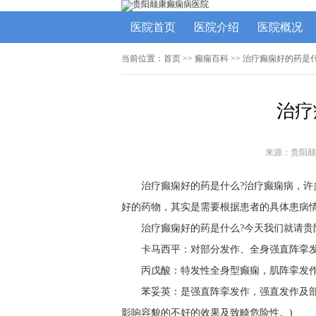
医院首页
医院介绍
医院概况
当前位置：
首页
>>
癫痫百科
>> 治疗癫痫好的药是
治疗
来源：贵阳颠
治疗癫痫好的药是什么?治疗癫痫病，
好的药物，其实是需要根据患者的具体患病
治疗癫痫好的药是什么?今天我们就请
卡马西平：对部分发作、全身强直阵挛
丙戊酸：特发性全身型癫痫，肌阵挛发
苯妥英：是强直阵挛发作，强直发作及部
影响容貌的不好的效果及致畸危险性。)