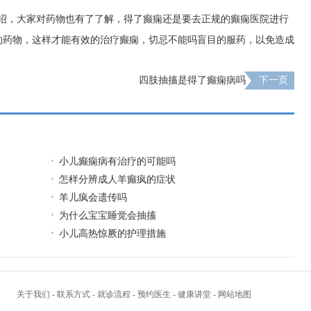
介绍，大家对药物也有了了解，得了癫痫还是要去正规的癫痫医院进行
的药物，这样才能有效的治疗癫痫，切忌不能吗盲目的服药，以免造成
四肢抽搐是得了癫痫病吗
下一页
小儿癫痫病有治疗的可能吗
怎样分辨成人羊癫疯的症状
羊儿疯会遗传吗
为什么宝宝睡觉会抽搐
小儿高热惊厥的护理措施
关于我们
-
联系方式
-
就诊流程
-
预约医生
-
健康讲堂
-
网站地图