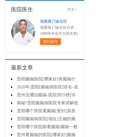
医院医生
更多》
张恩强 门诊主任
张恩强 门诊主任47岁，
1999年毕业于兰州大学(
预约挂号
最新文章
贵阳癫痫医院[哪家好]有癫痫什
么不能吃什么药?
2026年|贵阳[癫痫病医院]排名-成
人癫痫急救措施护理
贵州去哪治癫痫-医院排行榜[详
细排名]癫痫病人可以吃什么食物?
揭秘!贵阳癫痫病医院专家讲解低
血糖会抽搐吗?
贵阳哪个医院看癫痫[更好]原发
性母猪疯能治好吗?
贵阳癫痫病医院[地址]正确的癫
痫护理是什么?
贵阳哪个医院能看癫痫|癫痫一般
会出现哪些症状?
贵州看癫痫的医院[哪家好]癫痫