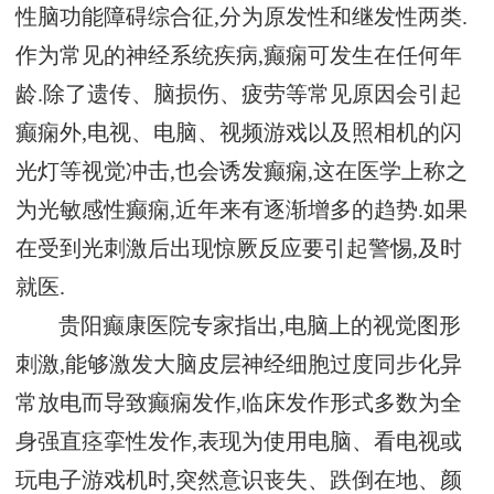
性脑功能障碍综合征,分为原发性和继发性两类.
作为常见的神经系统疾病,癫痫可发生在任何年
龄.除了遗传、脑损伤、疲劳等常见原因会引起
癫痫外,电视、电脑、视频游戏以及照相机的闪
光灯等视觉冲击,也会诱发癫痫,这在医学上称之
为光敏感性癫痫,近年来有逐渐增多的趋势.如果
在受到光刺激后出现惊厥反应要引起警惕,及时
就医.
贵阳癫康医院专家指出,电脑上的视觉图形
刺激,能够激发大脑皮层神经细胞过度同步化异
常放电而导致癫痫发作,临床发作形式多数为全
身强直痉挛性发作,表现为使用电脑、看电视或
玩电子游戏机时,突然意识丧失、跌倒在地、颜