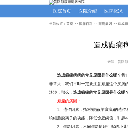
医院首页
医院介绍
医院概况
当前位置：
首页
>>
癫痫百科
>>
癫痫病因
>> 造成
造成癫痫
来源：贵阳颠
造成癫痫病病的常见原因是什么呢？
我
非常大，我们平时一定要注意癫痫这个疾病
淡漠，那么，
造成癫痫的常见原因是什么呢
癫痫的病因：
1、遗传因素，指对癫痫(羊癫疯)的遗
响细胞膜离子的功能，降低惊厥阈值，引起
2、年龄因素，不同年龄阶段引起的小