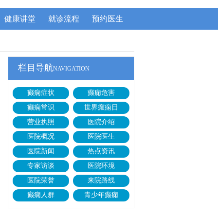
健康讲堂
就诊流程
预约医生
栏目导航
NAVIGATION
癫痫症状
癫痫危害
癫痫常识
世界癫痫日
营业执照
医院介绍
医院概况
医院医生
医院新闻
热点资讯
专家访谈
医院环境
医院荣誉
来院路线
癫痫人群
青少年癫痫