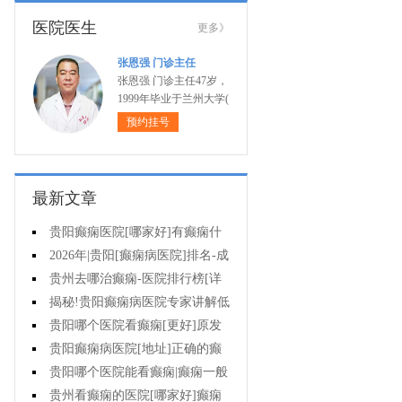
医院医生
更多》
张恩强 门诊主任
张恩强 门诊主任47岁，
1999年毕业于兰州大学(
预约挂号
最新文章
贵阳癫痫医院[哪家好]有癫痫什
么不能吃什么药?
2026年|贵阳[癫痫病医院]排名-成
人癫痫急救措施护理
贵州去哪治癫痫-医院排行榜[详
细排名]癫痫病人可以吃什么食物?
揭秘!贵阳癫痫病医院专家讲解低
血糖会抽搐吗?
贵阳哪个医院看癫痫[更好]原发
性母猪疯能治好吗?
贵阳癫痫病医院[地址]正确的癫
痫护理是什么?
贵阳哪个医院能看癫痫|癫痫一般
会出现哪些症状?
贵州看癫痫的医院[哪家好]癫痫