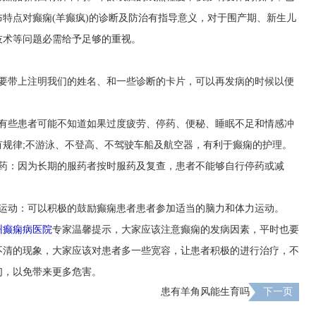
特点对癫痫(羊癫疯)的诊断及防治有指导意义，对于围产期、新生儿
技术等问题必需给予足够的重视。
必要带上注明我们的姓名、和一些诊断的卡片，可以再发病的时候以便
，有些患者可能不知道如果过度疲劳、停药、便秘、睡眠不足和情感冲
规律;不游泳、不登高、不驾驶车船及航空器，有利于癫痫的护理。
服药：因为长期的服药者按时服药及复查，患者不能够自行停药或减
度运动：可以积极的鼓励癫痫患者患者参加适当的脑力和体力运动。
州癫痫病医院
专家温馨提示，大家应该注意癫痫的发病因素，平时也要
不清的现象，大家应该对患者多一些宽容，让患者积极的进行治疗，不
们，以免带来更多危害。
患有羊角风能生育吗
下一页