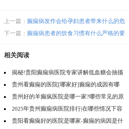
上一篇：
癫痫病发作会给孕妇患者带来什么的危
害呢
下一篇：
癫痫病患者的饮食习惯有什么严格的要
求
相关阅读
揭秘!贵阳癫痫病医院专家讲解低血糖会抽搐
吗?
贵州看癫痫的医院[哪家好]癫痫的成因有哪
些?
贵州好的羊癫疯医院是哪一家?哪些常见的原
因会引起羊癫疯?
2025年贵州癫痫病医院排行|在哪些情况下容
易得癫痫？
贵阳看癫痫好的医院是哪家-癫痫的病因是什