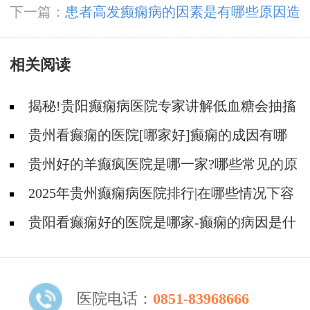
子的伤害呢
下一篇：
患者高发癫痫病的因素是有哪些原因造
成的呢
相关阅读
揭秘!贵阳癫痫病医院专家讲解低血糖会抽搐
吗?
贵州看癫痫的医院[哪家好]癫痫的成因有哪
些?
贵州好的羊癫疯医院是哪一家?哪些常见的原
因会引起羊癫疯?
2025年贵州癫痫病医院排行|在哪些情况下容
易得癫痫？
贵阳看癫痫好的医院是哪家-癫痫的病因是什
么？
医院电话：
0851-83968666