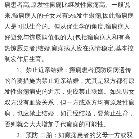
痫患者高,原发性癫痫比继发性癫痫高。一般说
来,癫痫病人的子女只有5%发生癫痫,因此癫痫病
人是可以生育的。但从优生学的角度,癫痫病人
好避免与惊厥阈值低的人(包括癫痫病人和有高
热惊厥史者)结婚,癫痫病人应在病情稳定,基本控
制发作后生育。
1、禁止近亲结婚：癫痫患者预防疾病遗传
的首要措施为禁止近亲结婚，尤其是双方都有原
发性癫痫病史的近亲，更应禁止联姻。如果男女
双方没有血缘关系，但一方或双方均有原发性癫
痫，也应禁止结婚，如已经结婚，要禁止生育，
否则就会大大增加子代癫痫的可能性。
2、预防 二胎：如癫痫患者的父母一方或双