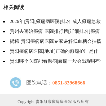
相关阅读
2026年|贵阳[癫痫病医院]排名-成人癫痫急救
措施护理
贵州去哪治癫痫-医院排行榜[详细排名]癫痫
病人可以吃什么食物?
揭秘!贵阳癫痫病医院专家讲解低血糖会抽搐
吗?
贵阳癫痫病医院[地址]正确的癫痫护理是什
么?
贵阳哪个医院能看癫痫|癫痫一般会出现哪些
症状?
医院电话：
0851-83968666
Copyright 贵阳颠康癫痫病医院 版权所有