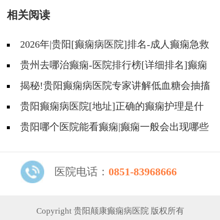
相关阅读
2026年|贵阳[癫痫病医院]排名-成人癫痫急救
措施护理
贵州去哪治癫痫-医院排行榜[详细排名]癫痫
病人可以吃什么食物?
揭秘!贵阳癫痫病医院专家讲解低血糖会抽搐
吗?
贵阳癫痫病医院[地址]正确的癫痫护理是什
么?
贵阳哪个医院能看癫痫|癫痫一般会出现哪些
症状?
医院电话：
0851-83968666
Copyright 贵阳颠康癫痫病医院 版权所有