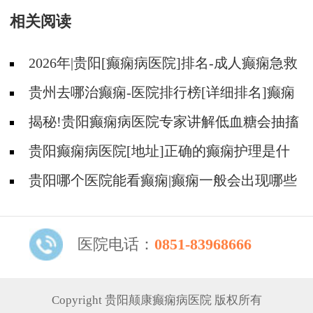
相关阅读
2026年|贵阳[癫痫病医院]排名-成人癫痫急救
措施护理
贵州去哪治癫痫-医院排行榜[详细排名]癫痫
病人可以吃什么食物?
揭秘!贵阳癫痫病医院专家讲解低血糖会抽搐
吗?
贵阳癫痫病医院[地址]正确的癫痫护理是什
么?
贵阳哪个医院能看癫痫|癫痫一般会出现哪些
症状?
医院电话：
0851-83968666
Copyright 贵阳颠康癫痫病医院 版权所有