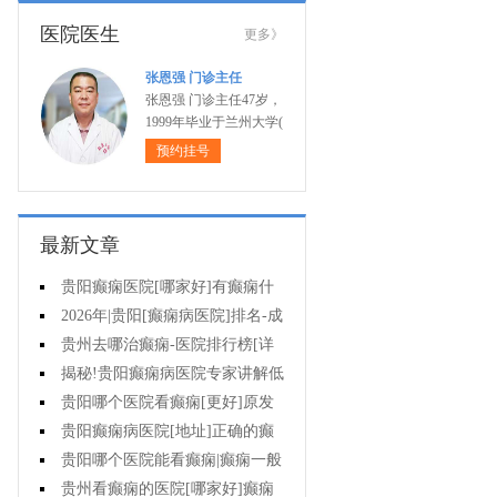
医院医生
更多》
张恩强 门诊主任
张恩强 门诊主任47岁，
1999年毕业于兰州大学(
预约挂号
最新文章
贵阳癫痫医院[哪家好]有癫痫什
么不能吃什么药?
2026年|贵阳[癫痫病医院]排名-成
人癫痫急救措施护理
贵州去哪治癫痫-医院排行榜[详
细排名]癫痫病人可以吃什么食物?
揭秘!贵阳癫痫病医院专家讲解低
血糖会抽搐吗?
贵阳哪个医院看癫痫[更好]原发
性母猪疯能治好吗?
贵阳癫痫病医院[地址]正确的癫
痫护理是什么?
贵阳哪个医院能看癫痫|癫痫一般
会出现哪些症状?
贵州看癫痫的医院[哪家好]癫痫