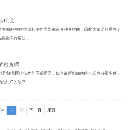
表现呢
呢?癫痫疾病的病因和发作类型都是各种各样的，因此大家要熟悉并了
痫病有帮助...
的检查呢
查呢?随着医疗技术的不断提高，如今诊断癫痫病的方式也有很多种，
到好的治疗...
34
35
36
下一页
尾页