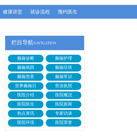
健康讲堂
就诊流程
预约医生
栏目导航
NAVIGATION
癫痫诊断
癫痫护理
癫痫病因
癫痫症状
癫痫危害
癫痫常识
世界癫痫日
营业执照
医院介绍
医院概况
医院医生
医院新闻
热点资讯
专家访谈
医院环境
医院荣誉