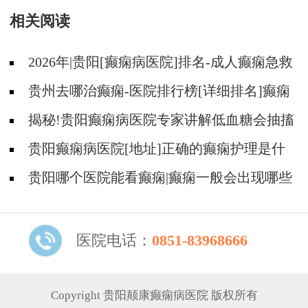
相关阅读
2026年|贵阳[癫痫病医院]排名-成人癫痫急救
措施护理
贵州去哪治癫痫-医院排行榜[详细排名]癫痫
病人可以吃什么食物?
揭秘!贵阳癫痫病医院专家讲解低血糖会抽搐
吗?
贵阳癫痫病医院[地址]正确的癫痫护理是什
么?
贵阳哪个医院能看癫痫|癫痫一般会出现哪些
症状?
医院电话：
0851-83968666
Copyright 贵阳颠康癫痫病医院 版权所有