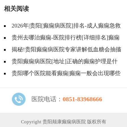
相关阅读
2026年|贵阳[癫痫病医院]排名-成人癫痫急救
措施护理
贵州去哪治癫痫-医院排行榜[详细排名]癫痫
病人可以吃什么食物?
揭秘!贵阳癫痫病医院专家讲解低血糖会抽搐
吗?
贵阳癫痫病医院[地址]正确的癫痫护理是什
么?
贵阳哪个医院能看癫痫|癫痫一般会出现哪些
症状?
医院电话：
0851-83968666
Copyright 贵阳颠康癫痫病医院 版权所有