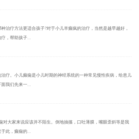
哪种治疗方法更适合孩子?对于小儿羊癫疯的治疗，当然是越早越好，
，帮助孩子...
的治疗。小儿癫痫是小儿时期的神经系统的一种常见慢性疾病，给患儿
我们先来一...
癫痫对大家来说应该并不陌生。倒地抽搐，口吐薄膜，嘴眼歪斜等是我
此，癫痫的...