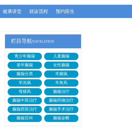
健康讲堂
就诊流程
预约医生
栏目导航
NAVIGATION
青少年癫痫
儿童癫痫
老年癫痫
女性癫痫
癫痫分类
羊癫疯
羊羔疯
羊角风
母猪风
癫痫治疗
癫痫中医治疗
癫痫药物治疗
癫痫西医治疗
癫痫手术治疗
癫痫百科
癫痫诊断