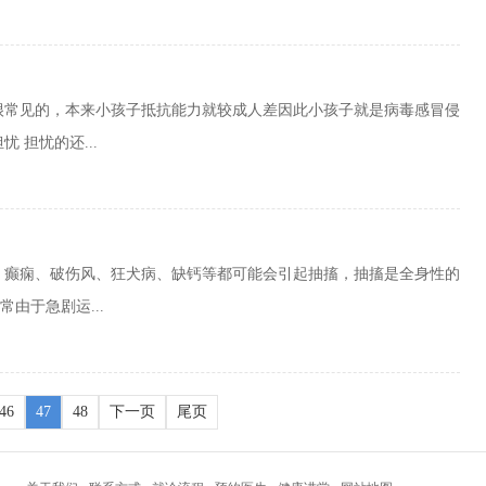
很常见的，本来小孩子抵抗能力就较成人差因此小孩子就是病毒感冒侵
 担忧的还...
、癫痫、破伤风、狂犬病、缺钙等都可能会引起抽搐，抽搐是全身性的
由于急剧运...
46
47
48
下一页
尾页