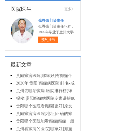
医院医生
更多》
张恩强 门诊主任
张恩强 门诊主任47岁，
1999年毕业于兰州大学(
预约挂号
最新文章
贵阳癫痫医院[哪家好]有癫痫什
么不能吃什么药?
2026年|贵阳[癫痫病医院]排名-成
人癫痫急救措施护理
贵州去哪治癫痫-医院排行榜[详
细排名]癫痫病人可以吃什么食物?
揭秘!贵阳癫痫病医院专家讲解低
血糖会抽搐吗?
贵阳哪个医院看癫痫[更好]原发
性母猪疯能治好吗?
贵阳癫痫病医院[地址]正确的癫
痫护理是什么?
贵阳哪个医院能看癫痫|癫痫一般
会出现哪些症状?
贵州看癫痫的医院[哪家好]癫痫