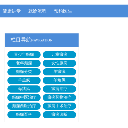
健康讲堂
就诊流程
预约医生
栏目导航
NAVIGATION
青少年癫痫
儿童癫痫
老年癫痫
女性癫痫
癫痫分类
羊癫疯
羊羔疯
羊角风
母猪风
癫痫治疗
癫痫中医治疗
癫痫药物治疗
癫痫西医治疗
癫痫手术治疗
癫痫百科
癫痫诊断