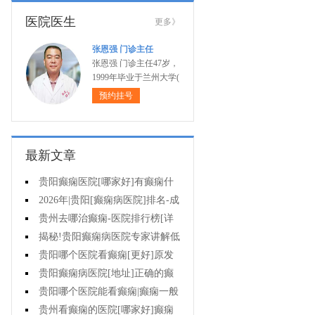
医院医生
更多》
张恩强 门诊主任
张恩强 门诊主任47岁，
1999年毕业于兰州大学(
预约挂号
最新文章
贵阳癫痫医院[哪家好]有癫痫什
么不能吃什么药?
2026年|贵阳[癫痫病医院]排名-成
人癫痫急救措施护理
贵州去哪治癫痫-医院排行榜[详
细排名]癫痫病人可以吃什么食物?
揭秘!贵阳癫痫病医院专家讲解低
血糖会抽搐吗?
贵阳哪个医院看癫痫[更好]原发
性母猪疯能治好吗?
贵阳癫痫病医院[地址]正确的癫
痫护理是什么?
贵阳哪个医院能看癫痫|癫痫一般
会出现哪些症状?
贵州看癫痫的医院[哪家好]癫痫