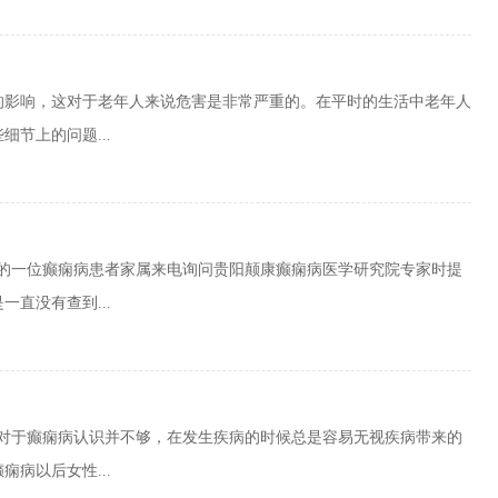
的影响，这对于老年人来说危害是非常严重的。在平时的生活中老年人
节上的问题...
川的一位癫痫病患者家属来电询问贵阳颠康癫痫病医学研究院专家时提
直没有查到...
性对于癫痫病认识并不够，在发生疾病的时候总是容易无视疾病带来的
病以后女性...