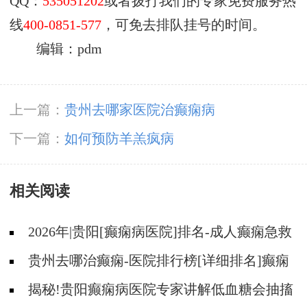
QQ：
535051202
或者拨打我们的专家免费服务热
线
400-0851-577
，可免去排队挂号的时间。
编辑：pdm
上一篇：
贵州去哪家医院治癫痫病
下一篇：
如何预防羊羔疯病
相关阅读
2026年|贵阳[癫痫病医院]排名-成人癫痫急救
措施护理
贵州去哪治癫痫-医院排行榜[详细排名]癫痫
病人可以吃什么食物?
揭秘!贵阳癫痫病医院专家讲解低血糖会抽搐