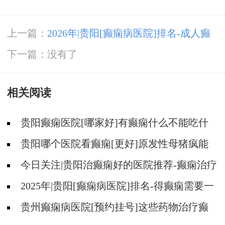
上一篇：
2026年|贵阳[癫痫病医院]排名-成人癫
痫急救措施护理
下一篇：没有了
相关阅读
贵阳癫痫医院[哪家好]有癫痫什么不能吃什
么药?
贵阳哪个医院看癫痫[更好]原发性母猪疯能
治好吗?
今日关注|贵阳治癫痫好的医院推荐-癫痫治疗
怎么能好?
2025年|贵阳[癫痫病医院]排名-得癫痫需要一
直吃药吗？
贵州癫痫病医院[预约挂号]这些药物治疗癫