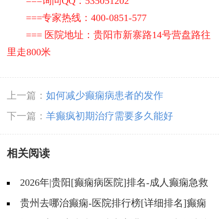
===询问QQ：535051202
===专家热线：400-0851-577
=== 医院地址：贵阳市新寨路14号营盘路往
里走800米
上一篇：
如何减少癫痫病患者的发作
下一篇：
羊癫疯初期治疗需要多久能好
相关阅读
2026年|贵阳[癫痫病医院]排名-成人癫痫急救
措施护理
贵州去哪治癫痫-医院排行榜[详细排名]癫痫