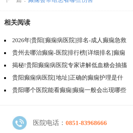
相关阅读
2026年|贵阳[癫痫病医院]排名-成人癫痫急救
措施护理
贵州去哪治癫痫-医院排行榜[详细排名]癫痫
病人可以吃什么食物?
揭秘!贵阳癫痫病医院专家讲解低血糖会抽搐
吗?
贵阳癫痫病医院[地址]正确的癫痫护理是什
么?
贵阳哪个医院能看癫痫|癫痫一般会出现哪些
症状?
医院电话：
0851-83968666