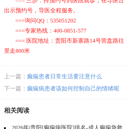
=== 三步：持预约号到医院就诊，在导医台
出示预约号，导医全程服务。
===询问QQ：535051202
===专家热线：400-0851-577
=== 医院地址：贵阳市新寨路14号营盘路往
里走800米
上一篇：
癫痫患者日常生活要注意什么
下一篇：
癫痫病患者该如何控制自己的情绪呢
相关阅读
2026年|贵阳[癫痫病医院]排名-成人癫痫急救