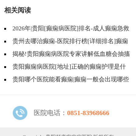
相关阅读
2026年|贵阳[癫痫病医院]排名-成人癫痫急救
措施护理
贵州去哪治癫痫-医院排行榜[详细排名]癫痫
病人可以吃什么食物?
揭秘!贵阳癫痫病医院专家讲解低血糖会抽搐
吗?
贵阳癫痫病医院[地址]正确的癫痫护理是什
么?
贵阳哪个医院能看癫痫|癫痫一般会出现哪些
症状?
医院电话：
0851-83968666