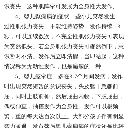
识丧失，这种肌阵挛可发展为全身性大发作;
4、婴儿癫痫病的症状一些小儿突然发生一
过性肌张力丧失，不能维持姿势，发作持续1-3
秒，可以连续数次，不完全性肌张力丧失可表现
为突然低头。若全身肌张力丧失可骤然倒下，意
识暂时不清。发作后立即清醒，当即站起，这种
情况称为无动性发作，也是癫痫的一种;
5、婴儿痉挛症。多在3-7个月间发病，发作
时出现突然短暂的意识丧失，头及躯干急骤前
屈，同时上肢前伸，然后屈曲内收，下肢屈曲，
偶或伸直，抽搐发作为全身性。发作可以极频
繁，重的每天达百次以上。大部分孩子伴有明显
智力减退、发育落后婴儿癫痫病的症状还是比较