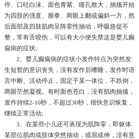
停、口吐白沫、面色青紫、瞳孔散大，抽搐开始
为四肢的强直、握拳、两眼上翻或偏斜一方，然
后面部及四肢肌肉呈阵挛性抽动，呼吸急促不
整，常有舌咬伤，可以有大小便失禁这是婴儿癫
痫病的症状;
2、婴儿癫痫病的症状小发作特点为突然发
生短暂的意识丧失，没有发作后嗜睡，发作时语
言中断、活动停止，固定于某一体位，不跌倒，
两眼茫然凝视。有时面色苍白，没有肌肉抽搐，
发作持续2-10秒，不超过30秒，很快意识恢复，
继续正常活动;
3、在某些小儿还可表现为肌阵挛，即躯体
某部位肌肉或肢体突然抽动，或屈或伸，没有意