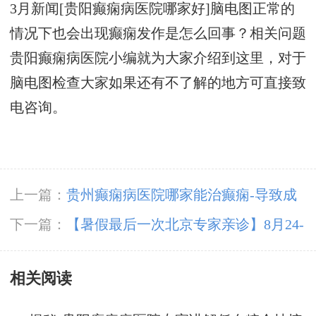
3月新闻[贵阳癫痫病医院哪家好]脑电图正常的
情况下也会出现癫痫发作是怎么回事？相关问题
贵阳癫痫病医院小编就为大家介绍到这里，对于
脑电图检查大家如果还有不了解的地方可直接致
电咨询。
上一篇：
贵州癫痫病医院哪家能治癫痫-导致成
年人癫痫的几大主要原因
下一篇：
【暑假最后一次北京专家亲诊】8月24-
25日，京黔专家强强联合，助力儿童青少年癫痫
相关阅读
患者健康迎接新学期