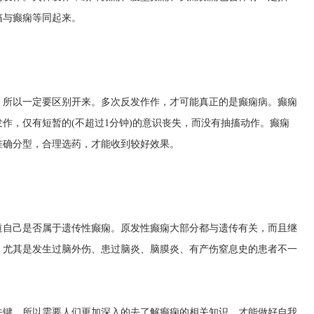
搐与癫痫等同起来。
，所以一定要区别开来。多次反发作作，才可能真正的是癫痫病。癫痫
作，仅有短暂的(不超过1分钟)的意识丧失，而没有抽搐动作。癫痫
准确分型，合理选药，才能收到较好效果。
道自己是否属于遗传性癫痫。原发性癫痫大部分都与遗传有关，而且继
。尤其是发生过脑外伤、患过脑炎、脑膜炎、有产伤窒息史的患者不一
关键，所以需要人们更加深入的去了解癫痫的相关知识。才能做好自我