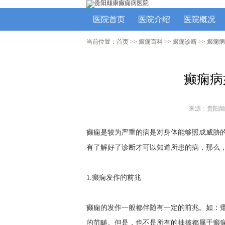
医院首页
医院介绍
医院概况
当前位置：
首页
>>
癫痫百科
>>
癫痫诊断
>> 癫痫
癫痫病
来源：贵阳颠
癫痫是较为严重的病是对身体能够照成威胁
有了解好了诊断才可以知道所患的病，那么
1.癫痫发作的前兆
癫痫的发作一般都伴随有一定的前兆。如：
的范畴。但是，也不是所有的抽搐都属于癫