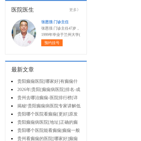
医院医生
更多》
张恩强 门诊主任
张恩强 门诊主任47岁，
1999年毕业于兰州大学(
预约挂号
最新文章
贵阳癫痫医院[哪家好]有癫痫什
么不能吃什么药?
2026年|贵阳[癫痫病医院]排名-成
人癫痫急救措施护理
贵州去哪治癫痫-医院排行榜[详
细排名]癫痫病人可以吃什么食物?
揭秘!贵阳癫痫病医院专家讲解低
血糖会抽搐吗?
贵阳哪个医院看癫痫[更好]原发
性母猪疯能治好吗?
贵阳癫痫病医院[地址]正确的癫
痫护理是什么?
贵阳哪个医院能看癫痫|癫痫一般
会出现哪些症状?
贵州看癫痫的医院[哪家好]癫痫