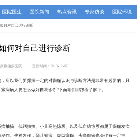
医院医生
医院新闻
热点资讯
专家访谈
医院环境
病如何对自己进行诊断
如何对自己进行诊断
康癫痫病医院
更新时间：2013-12-07
的，所以我们要撑握一定的对癫痫认识与诊断方法是非常有必要的，只
，癫痫病人要怎么做好自我诊断?下面咱们都跟着了解下。
癔病抽搐、低钙抽搐、小儿高热惊厥、以及低血糖惊厥都属于癫痫发病
痫发作。失神发作，颞叶癫痫、腹型癫痫、头痛癫痫也会伴有一定抽