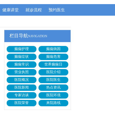
健康讲堂
就诊流程
预约医生
栏目导航
NAVIGATION
癫痫护理
癫痫病因
癫痫症状
癫痫危害
癫痫常识
世界癫痫日
营业执照
医院介绍
医院概况
医院医生
医院新闻
热点资讯
专家访谈
医院环境
医院荣誉
来院路线