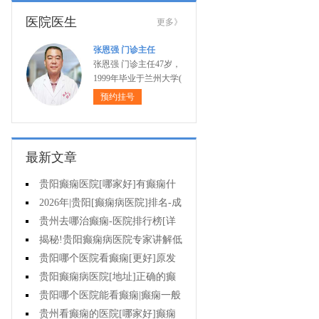
医院医生
更多》
张恩强 门诊主任
张恩强 门诊主任47岁，
1999年毕业于兰州大学(
预约挂号
最新文章
贵阳癫痫医院[哪家好]有癫痫什
么不能吃什么药?
2026年|贵阳[癫痫病医院]排名-成
人癫痫急救措施护理
贵州去哪治癫痫-医院排行榜[详
细排名]癫痫病人可以吃什么食物?
揭秘!贵阳癫痫病医院专家讲解低
血糖会抽搐吗?
贵阳哪个医院看癫痫[更好]原发
性母猪疯能治好吗?
贵阳癫痫病医院[地址]正确的癫
痫护理是什么?
贵阳哪个医院能看癫痫|癫痫一般
会出现哪些症状?
贵州看癫痫的医院[哪家好]癫痫