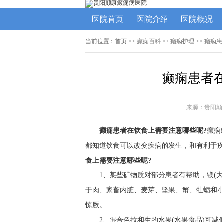
医院首页
医院介绍
医院概况
当前位置：
首页
>>
癫痫百科
>>
癫痫护理
>> 癫痫
癫痫患者
来源：贵阳颠
癫痫患者在饮食上需要注意哪些呢?
癫痫
都知道饮食可以改变疾病的发生，和有利于
食上需要注意哪些呢?
1、某些矿物质对部分患者有帮助，镁(
于肉、家畜内脏、麦芽、坚果、蟹、牡蛎和小
惊厥。
2、混合色拉和生的水果(水果食品)可