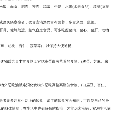
米饭、面食、肥肉、瘦肉、鸡蛋、牛奶、水果(水果食品)、蔬菜(蔬菜
，或属风痰壅盛者，饮食宜清淡而富有营养，多食米面、蔬菜。
补肝肾、健脾助运、益气血之食品。可多吃瘦猪肉、猪心、猪肝、动物
香蕉、胡桃、杏仁、菠菜等)，以保持大便通畅。
素和矿物质含量丰富食物;3.宜吃高蛋白有营养的食物。(鸡蛋、芝麻、猪
物;2.忌吃油腻难消化食物;3.忌吃高盐高脂肪食物。(白扁豆、杏仁、
患者多多注意生活上的饮食，多了解饮食方面知识，可以使自己的身
己的身体情况，在生活中也做好预防疾病，才能远离疾病，祝您生活愉