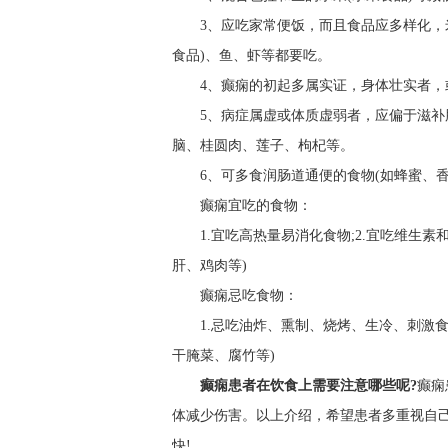
3、应吃家常便饭，而且食品应多样化，
食品)、鱼、虾等都要吃。
4、癫痫的初起多属实证，身体壮实者
5、病症属虚或体质虚弱者，应偏于滋
脑、桂圆肉、莲子、枸杞等。
6、可多食润肠道通便的食物(如蜂蜜、
癫痫宜吃的食物：
1.宜吃高热量易消化食物;2.宜吃维生
肝、鸡肉等)
癫痫忌吃食物：
1.忌吃油炸、熏制、烧烤、生冷、刺激食
干腌菜、腐竹等)
癫痫患者在饮食上需要注意哪些呢?
癫痫
体减少伤害。以上介绍，希望患者多重视自
快!