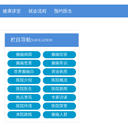
健康讲堂
就诊流程
预约医生
栏目导航
NAVIGATION
癫痫病因
癫痫症状
癫痫危害
癫痫常识
世界癫痫日
营业执照
医院介绍
医院概况
医院医生
医院新闻
热点资讯
专家访谈
医院环境
医院荣誉
来院路线
癫痫人群