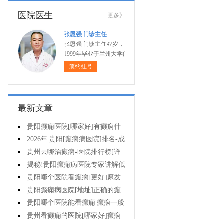
医院医生
更多》
张恩强 门诊主任
张恩强 门诊主任47岁，
1999年毕业于兰州大学(
预约挂号
最新文章
贵阳癫痫医院[哪家好]有癫痫什
么不能吃什么药?
2026年|贵阳[癫痫病医院]排名-成
人癫痫急救措施护理
贵州去哪治癫痫-医院排行榜[详
细排名]癫痫病人可以吃什么食物?
揭秘!贵阳癫痫病医院专家讲解低
血糖会抽搐吗?
贵阳哪个医院看癫痫[更好]原发
性母猪疯能治好吗?
贵阳癫痫病医院[地址]正确的癫
痫护理是什么?
贵阳哪个医院能看癫痫|癫痫一般
会出现哪些症状?
贵州看癫痫的医院[哪家好]癫痫