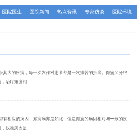
医院医生
医院新闻
热点资讯
专家访谈
医院环境
害极其大的疾病，每一次发作对患者都是一次痛苦的折磨。癫痫又分很
治疗难度相...
病都有相应的病因，癫痫病亦是如此，但是癫痫的病因相对与一般的疾
找准病因是...