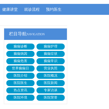
健康讲堂
就诊流程
预约医生
栏目导航
NAVIGATION
癫痫诊断
癫痫护理
癫痫病因
癫痫症状
癫痫危害
癫痫常识
世界癫痫日
营业执照
医院介绍
医院概况
医院医生
医院新闻
热点资讯
专家访谈
医院环境
医院荣誉