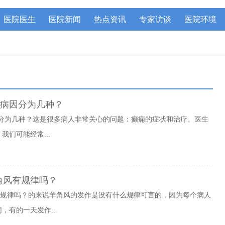
医院医生
医院新闻
热点资讯
专家访谈
医院环境
的病因分为几种？
因分为几种？这是很多病人非常关心的问题：癫痫的症状和治疗。医生
们可能经常...
羊角风有规律吗？
角风有规律吗？的来说羊角风的发作是没有什么规律可言的，因为每个病人
有的一天发作...