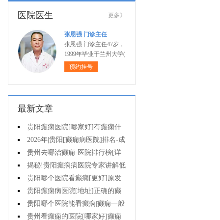
医院医生
更多》
张恩强 门诊主任
张恩强 门诊主任47岁，
1999年毕业于兰州大学(
预约挂号
最新文章
贵阳癫痫医院[哪家好]有癫痫什
么不能吃什么药?
2026年|贵阳[癫痫病医院]排名-成
人癫痫急救措施护理
贵州去哪治癫痫-医院排行榜[详
细排名]癫痫病人可以吃什么食物?
揭秘!贵阳癫痫病医院专家讲解低
血糖会抽搐吗?
贵阳哪个医院看癫痫[更好]原发
性母猪疯能治好吗?
贵阳癫痫病医院[地址]正确的癫
痫护理是什么?
贵阳哪个医院能看癫痫|癫痫一般
会出现哪些症状?
贵州看癫痫的医院[哪家好]癫痫