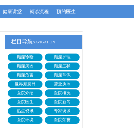
健康讲堂
就诊流程
预约医生
栏目导航
NAVIGATION
癫痫诊断
癫痫护理
癫痫病因
癫痫症状
癫痫危害
癫痫常识
世界癫痫日
营业执照
医院介绍
医院概况
医院医生
医院新闻
热点资讯
专家访谈
医院环境
医院荣誉