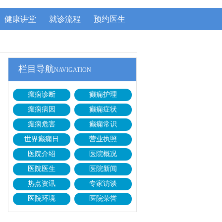
健康讲堂
就诊流程
预约医生
栏目导航
NAVIGATION
癫痫诊断
癫痫护理
癫痫病因
癫痫症状
癫痫危害
癫痫常识
世界癫痫日
营业执照
医院介绍
医院概况
医院医生
医院新闻
热点资讯
专家访谈
医院环境
医院荣誉