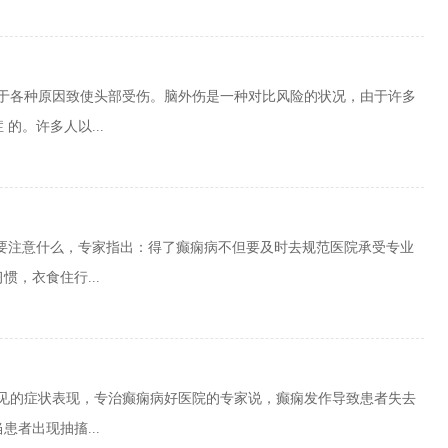
由于各种原因致使头部受伤。脑外伤是一种对比风险的状况，由于许多
的。许多人以...
食要注意什么，专家指出：得了癫痫病不但要及时去规范医院承受专业
，衣食住行...
常见的症状表现，专治癫痫病好医院的专家说，癫痫发作导致患者失去
者出现抽搐...