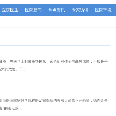
医院医生
医院新闻
热点资讯
专家访谈
医院环境
的抽筋，在医学上叫做高热惊厥，家长们对孩子的高热惊厥，一般是手
的危险。下...
癫痫病医院哪家好？现在医治癫痫病的办法大多离不开药物，德巴金是
的观点深...