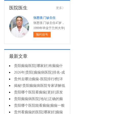
医院医生
更多》
张恩强 门诊主任
张恩强 门诊主任47岁，
1999年毕业于兰州大学(
预约挂号
最新文章
贵阳癫痫医院[哪家好]有癫痫什
么不能吃什么药?
2026年|贵阳[癫痫病医院]排名-成
人癫痫急救措施护理
贵州去哪治癫痫-医院排行榜[详
细排名]癫痫病人可以吃什么食物?
揭秘!贵阳癫痫病医院专家讲解低
血糖会抽搐吗?
贵阳哪个医院看癫痫[更好]原发
性母猪疯能治好吗?
贵阳癫痫病医院[地址]正确的癫
痫护理是什么?
贵阳哪个医院能看癫痫|癫痫一般
会出现哪些症状?
贵州看癫痫的医院[哪家好]癫痫