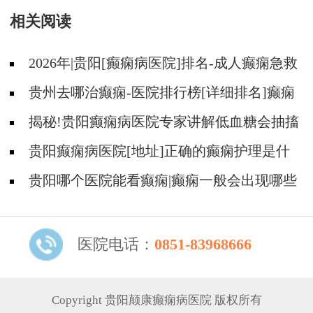
相关阅读
2026年|贵阳[癫痫病医院]排名-成人癫痫急救
措施护理
贵州去哪治癫痫-医院排行榜[详细排名]癫痫
病人可以吃什么食物?
揭秘!贵阳癫痫病医院专家讲解低血糖会抽搐
吗?
贵阳癫痫病医院[地址]正确的癫痫护理是什
么?
贵阳哪个医院能看癫痫|癫痫一般会出现哪些
症状?
医院电话：
0851-83968666
Copyright 贵阳颠康癫痫病医院 版权所有