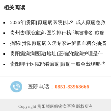
相关阅读
2026年|贵阳[癫痫病医院]排名-成人癫痫急救
措施护理
贵州去哪治癫痫-医院排行榜[详细排名]癫痫
病人可以吃什么食物?
揭秘!贵阳癫痫病医院专家讲解低血糖会抽搐
吗?
贵阳癫痫病医院[地址]正确的癫痫护理是什
么?
贵阳哪个医院能看癫痫|癫痫一般会出现哪些
症状?
医院电话：
0851-83968666
Copyright 贵阳颠康癫痫病医院 版权所有