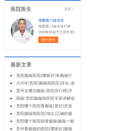
医院医生
更多》
张恩强 门诊主任
张恩强 门诊主任47岁，
1999年毕业于兰州大学(
预约挂号
最新文章
贵阳癫痫医院[哪家好]有癫痫什
么不能吃什么药?
2026年|贵阳[癫痫病医院]排名-成
人癫痫急救措施护理
贵州去哪治癫痫-医院排行榜[详
细排名]癫痫病人可以吃什么食物?
揭秘!贵阳癫痫病医院专家讲解低
血糖会抽搐吗?
贵阳哪个医院看癫痫[更好]原发
性母猪疯能治好吗?
贵阳癫痫病医院[地址]正确的癫
痫护理是什么?
贵阳哪个医院能看癫痫|癫痫一般
会出现哪些症状?
贵州看癫痫的医院[哪家好]癫痫