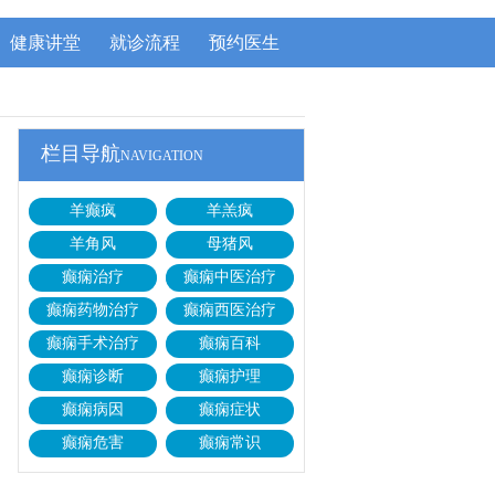
健康讲堂
就诊流程
预约医生
栏目导航
NAVIGATION
羊癫疯
羊羔疯
羊角风
母猪风
癫痫治疗
癫痫中医治疗
癫痫药物治疗
癫痫西医治疗
癫痫手术治疗
癫痫百科
癫痫诊断
癫痫护理
癫痫病因
癫痫症状
癫痫危害
癫痫常识