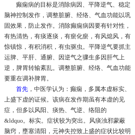
癫痫病的目标是消除病因、平降逆气、稳定
脑神控制发作，调整脏腑、经络、气血功能以巩
固效果，防止发作。消除癫痫病因要有针对性，
有热清热，有痰逐痰，有瘀化瘀，有风熄风，有
惊镇惊，有积消积，有虫驱虫。平降逆气要抓主
运脾、平肝、通腑、因逆气之骤生多因肝气上
逆，脾胃转输紊乱。调整脏腑、经络、气血功能
要重在调补脾胃。
首先
，中医学认为：癫痫，多属本虚标实、
上盛下虚的证候。该病在发作期虽有本虚的见
症，但多以风阳、痰热、气逆、络阻的
&ldquo。标实。症状较为突出。风痰浊邪蒙蔽
脑窍，壅塞清阳，元神失控致上盛的症状比较明