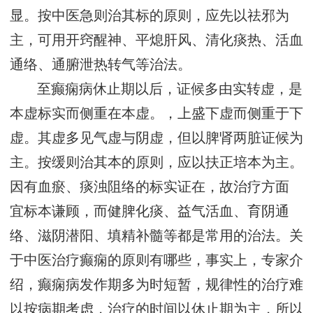
显。按中医急则治其标的原则，应先以祛邪为
主，可用开窍醒神、平熄肝风、清化痰热、活血
通络、通腑泄热转气等治法。
至癫痫病休止期以后，证候多由实转虚，是
本虚标实而侧重在本虚。，上盛下虚而侧重于下
虚。其虚多见气虚与阴虚，但以脾肾两脏证候为
主。按缓则治其本的原则，应以扶正培本为主。
因有血瘀、痰浊阻络的标实证在，故治疗方面
宜标本谦顾，而健脾化痰、益气活血、育阴通
络、滋阴潜阳、填精补髓等都是常用的治法。关
于中医治疗癫痫的原则有哪些，事实上，专家介
绍，癫痫病发作期多为时短暂，规律性的治疗难
以按病期考虑，治疗的时间以休止期为主，所以