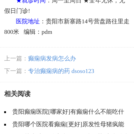
★就诊时间
：周一至周日 ★全年无休，无
假日门诊!
医院地址
：贵阳市新寨路14号营盘路往里走
800米 编辑：pdm
上一篇：
癫痫病发病怎么办
下一篇：
专治癫痫病的药 dsoso123
相关阅读
贵阳癫痫医院[哪家好]有癫痫什么不能吃什
么药?
贵阳哪个医院看癫痫[更好]原发性母猪疯能