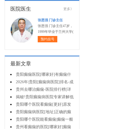
医院医生
更多》
张恩强 门诊主任
张恩强 门诊主任47岁，
1999年毕业于兰州大学(
预约挂号
最新文章
贵阳癫痫医院[哪家好]有癫痫什
么不能吃什么药?
2026年|贵阳[癫痫病医院]排名-成
人癫痫急救措施护理
贵州去哪治癫痫-医院排行榜[详
细排名]癫痫病人可以吃什么食物?
揭秘!贵阳癫痫病医院专家讲解低
血糖会抽搐吗?
贵阳哪个医院看癫痫[更好]原发
性母猪疯能治好吗?
贵阳癫痫病医院[地址]正确的癫
痫护理是什么?
贵阳哪个医院能看癫痫|癫痫一般
会出现哪些症状?
贵州看癫痫的医院[哪家好]癫痫