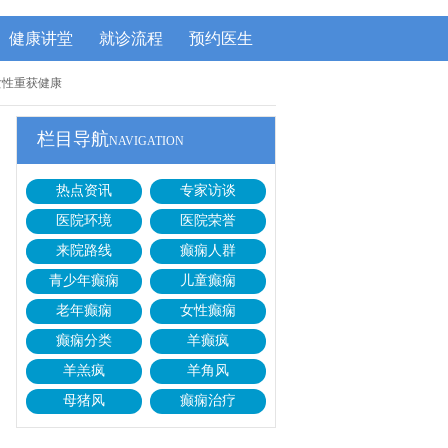
健康讲堂
就诊流程
预约医生
女性重获健康
栏目导航
NAVIGATION
热点资讯
专家访谈
医院环境
医院荣誉
来院路线
癫痫人群
青少年癫痫
儿童癫痫
老年癫痫
女性癫痫
癫痫分类
羊癫疯
羊羔疯
羊角风
母猪风
癫痫治疗