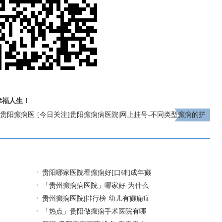
幸福人生！
名|贵阳癫痫医
[今日关注]贵阳癫痫病医院|网上挂号-不同类型癫痫的护
理
下一页
贵阳哪家医院看癫痫好[口碑]成年癫
「贵州癫痫病医院」哪家好-为什么
贵州癫痫医院|排行榜-幼儿有癫痫症
「热点」贵阳做癫痫手术医院有哪