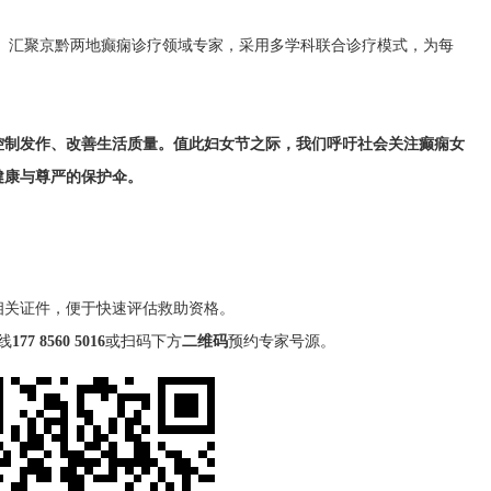
：
汇聚京黔两地癫痫诊疗领域专家，采用多学科联合诊疗模式，为每
控制发作、改善生活质量。值此妇女节之际，我们呼吁社会关注癫痫女
健康与尊严的保护伞。
相关证件，便于快速评估救助资格。
线
177 8560 5016
或扫码下方
二维码
预约专家号源。