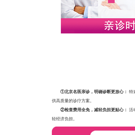
①北京
名医亲诊，
明确诊断
更放心：
特
供
高质量的诊疗方案。
②
检查费用
全免
，减轻负担更贴心：
活
轻经济负担。