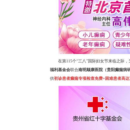
在第
115个“三八”国际妇女节来临之际
福利基金会
联合
南明颠康医院（贵阳癫痫病
供
初诊患者癫痫专项
检查
免费
+
困难患者高达