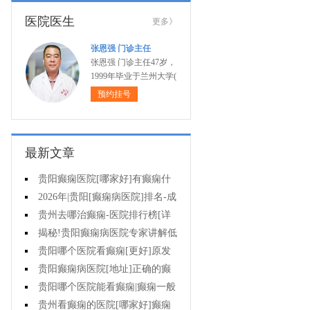
医院医生
更多》
张恩强 门诊主任
张恩强 门诊主任47岁，
1999年毕业于兰州大学(
预约挂号
最新文章
贵阳癫痫医院[哪家好]有癫痫什
么不能吃什么药?
2026年|贵阳[癫痫病医院]排名-成
人癫痫急救措施护理
贵州去哪治癫痫-医院排行榜[详
细排名]癫痫病人可以吃什么食物?
揭秘!贵阳癫痫病医院专家讲解低
血糖会抽搐吗?
贵阳哪个医院看癫痫[更好]原发
性母猪疯能治好吗?
贵阳癫痫病医院[地址]正确的癫
痫护理是什么?
贵阳哪个医院能看癫痫|癫痫一般
会出现哪些症状?
贵州看癫痫的医院[哪家好]癫痫