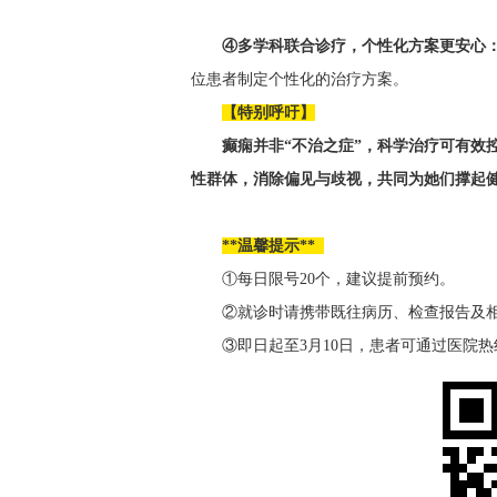
④
多学科联合诊疗，个性化方案更安心
位患者制定个性化的治疗方案。
【特别呼吁】
癫痫并非
“不治之症”，科学治疗可有效
性群体，消除偏见与歧视，共同为她们撑起
**
温馨提示
**
①每日限号
2
0
个，建议提前
预约。
②就诊时请携带既往病历、检查报告及
③
即日起至
3
月
10
日，患者可通过医院热