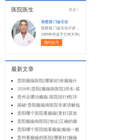
医院医生
更多》
张恩强 门诊主任
张恩强 门诊主任47岁，
1999年毕业于兰州大学(
预约挂号
最新文章
贵阳癫痫医院[哪家好]有癫痫什
么不能吃什么药?
2026年|贵阳[癫痫病医院]排名-成
人癫痫急救措施护理
贵州去哪治癫痫-医院排行榜[详
细排名]癫痫病人可以吃什么食物?
揭秘!贵阳癫痫病医院专家讲解低
血糖会抽搐吗?
贵阳哪个医院看癫痫[更好]原发
性母猪疯能治好吗?
贵阳癫痫病医院[地址]正确的癫
痫护理是什么?
贵阳哪个医院能看癫痫|癫痫一般
会出现哪些症状?
贵州看癫痫的医院[哪家好]癫痫