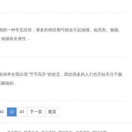
时期的一种常见症状，诸多的病症都可能会引起抽搐。如高热、癫痫、
搐有全身性...
发病率在我出现“节节高升”的状态，因此很多的人们也开始关注于癫
痫的...
41
42
43
下一页
尾页