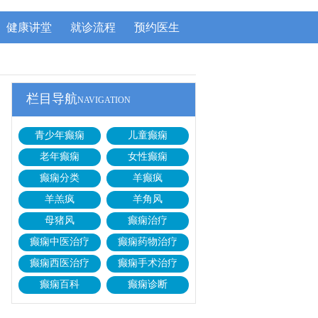
健康讲堂
就诊流程
预约医生
栏目导航
NAVIGATION
青少年癫痫
儿童癫痫
老年癫痫
女性癫痫
癫痫分类
羊癫疯
羊羔疯
羊角风
母猪风
癫痫治疗
癫痫中医治疗
癫痫药物治疗
癫痫西医治疗
癫痫手术治疗
癫痫百科
癫痫诊断