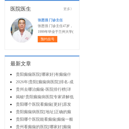
医院医生
更多》
张恩强 门诊主任
张恩强 门诊主任47岁，
1999年毕业于兰州大学(
预约挂号
最新文章
贵阳癫痫医院[哪家好]有癫痫什
么不能吃什么药?
2026年|贵阳[癫痫病医院]排名-成
人癫痫急救措施护理
贵州去哪治癫痫-医院排行榜[详
细排名]癫痫病人可以吃什么食物?
揭秘!贵阳癫痫病医院专家讲解低
血糖会抽搐吗?
贵阳哪个医院看癫痫[更好]原发
性母猪疯能治好吗?
贵阳癫痫病医院[地址]正确的癫
痫护理是什么?
贵阳哪个医院能看癫痫|癫痫一般
会出现哪些症状?
贵州看癫痫的医院[哪家好]癫痫